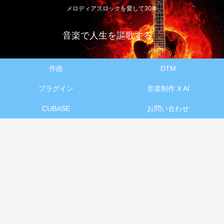
メロディアスロックを愛して30年
音楽で人生を謳歌する
作曲
DTM
プラグイン
音楽制作 X AI
CUBASE
お問い合わせ