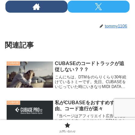
tommy1106
関連記事
CUBASEのコードトラックが追
CUBASE
従しない？？？
こんにちは、DTMをのらりくらり30年続
けているトミーです。先日、CUBASEを
いじっていた時にいきなりMIDI DATAが
コードトラックに追従しない現象が起き
ました。デジタルのプログラムではトラ
ブルはつきもの・・・。しかし、パソコ
私がCUBASEをおすすめする理
CUBASE
ンやプロ...
由、コード進行が楽々
『当ページはアフィリエイト広告を利用
しております』こんにちは、DTMをのら
りくらり30年続けているトミーです。作
曲を始めたいけれど、どこから手をつけ
お問い合わせ