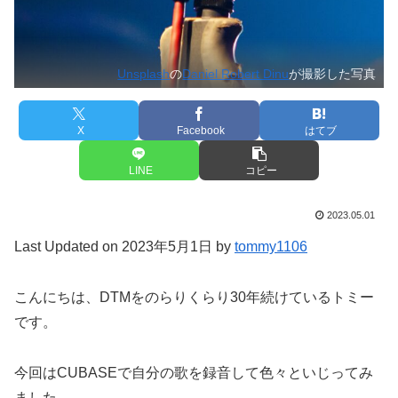
Unsplash
の
Daniel Robert Dinu
が撮影した写真
X
Facebook
はてブ
LINE
コピー
2023.05.01
Last Updated on 2023年5月1日 by
tommy1106
こんにちは、DTMをのらりくらり30年続けているトミー
です。
今回はCUBASEで自分の歌を録音して色々といじってみ
ました。