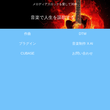
メロディアスロックを愛して30年
音楽で人生を謳歌する
作曲
DTM
プラグイン
音楽制作 X AI
CUBASE
お問い合わせ