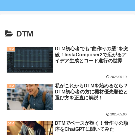
DTM
DTM初心者でも“曲作りの壁”を突
DTM
破！InstaComposer2で広がるア
イデア生成とコード進行の世界
2025.05.10
私がこれからDTMを始めるなら？
DTM
DTM初心者の方に機材優先順位と
選び方を正直に解説！
2025.05.06
DTMでベースが輝く！音作りの順
DTM
序をChatGPTに聞いてみた