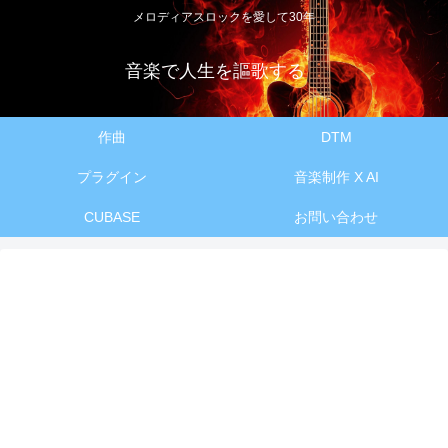
メロディアスロックを愛して30年
音楽で人生を謳歌する
作曲
DTM
プラグイン
音楽制作 X AI
CUBASE
お問い合わせ