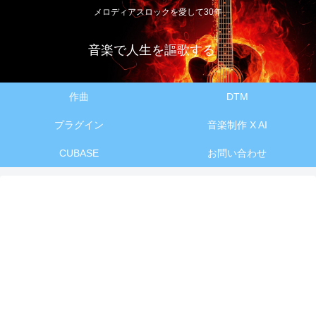
メロディアスロックを愛して30年
音楽で人生を謳歌する
作曲
DTM
プラグイン
音楽制作 X AI
CUBASE
お問い合わせ