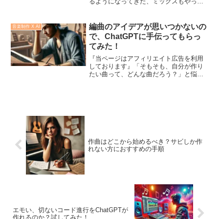
るようになってきた、ミックスもやって
みたいけど、 何から手を付ければいい
のかわからない…」私もそんな悩みを抱
えていました。DTM（デスクトップミュ
編曲のアイデアが思いつかないの
音楽制作 X AI
ージック）をやっている...
で、ChatGPTに手伝ってもらっ
てみた！
『当ページはアフィリエイト広告を利用
しております』「そもそも、自分が作り
たい曲って、どんな曲だろう？」と悩ん
でいませんか？音楽が好きで、DTMにも
興味があるけれど、具体的にどうすれば
いいのか分からない…。そんなあなたに
この記事の内容を試して...
作曲はどこから始めるべき？サビしか作
れない方におすすめの手順
エモい、切ないコード進行をChatGPTが
作れるのか？試してみた！