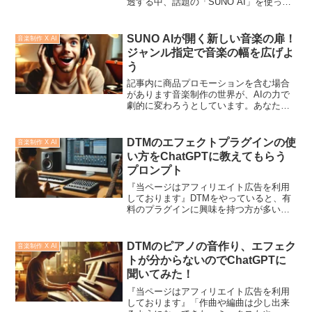
透する中、話題の「SUNO AI」を使って
みることにしました。作りかけの自作曲
をアップロードし、AIにアレンジしても
らうという新しい試みです。果たしてど
SUNO AIが開く新しい音楽の扉！
音楽制作 X AI
こまで自分のア...
ジャンル指定で音楽の幅を広げよ
う
記事内に商品プロモーションを含む場合
があります音楽制作の世界が、AIの力で
劇的に変わろうとしています。あなた
は、新しいジャンルに挑戦したいけれ
ど、どこから始めればいいのか分からず
悩んでいませんか？私事ですが、私は昔
DTMのエフェクトプラグインの使
音楽制作 X AI
から聴くジャンルにすごく偏...
い方をChatGPTに教えてもらう
プロンプト
『当ページはアフィリエイト広告を利用
しております』DTMをやっていると、有
料のプラグインに興味を持つ方が多いと
思うのですが、結構有料のプラグインを
無料で配布していたり、自分の欲しいプ
ラグインを購入する際にバンドルで他の
DTMのピアノの音作り、エフェク
音楽制作 X AI
プラグインが一緒になっ...
トが分からないのでChatGPTに
聞いてみた！
『当ページはアフィリエイト広告を利用
しております』「作曲や編曲は少し出来