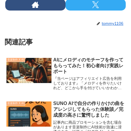
tommy1106
関連記事
AIにメロディのモチーフを作って
音楽制作 X AI
もらってみた！初心者向け実践レ
ポート
『当ページはアフィリエイト広告を利用
しております』「メロディを作りたいけ
れど、どこから手を付けていいかわから
ない…。」「メロディがなかなか出てこ
ない」そんな悩みを抱えていませんか？
特に作曲初心者にとって、メロディ作り
SUNO AIで自分の作りかけの曲を
音楽制作 X AI
は楽しみでもあり、大きな...
アレンジしてもらった体験談／完
成度の高さに驚愕しました
記事内に商品プロモーションを含む場合
があります音楽制作にAI技術が急速に浸