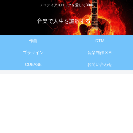
メロディアスロックを愛して30年
音楽で人生を謳歌する
作曲
DTM
プラグイン
音楽制作 X AI
CUBASE
お問い合わせ