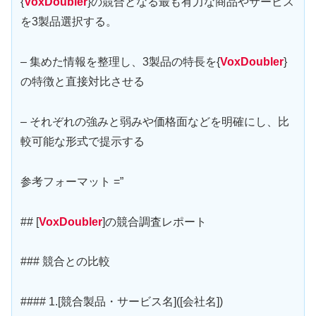
{
VoxDoubler
}の競合となる最も有力な商品やサービス
を3製品選択する。
– 集めた情報を整理し、3製品の特長を{
VoxDoubler
}
の特徴と直接対比させる
– それぞれの強みと弱みや価格面などを明確にし、比
較可能な形式で提示する
参考フォーマット =”
## [
VoxDoubler
]の競合調査レポート
### 競合との比較
#### 1.[競合製品・サービス名]([会社名])