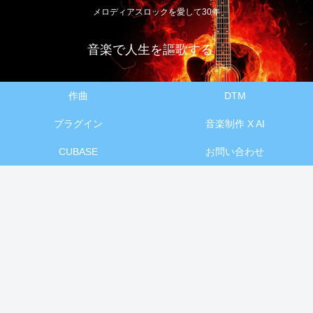
メロディアスロックを愛して30年
音楽で人生を謳歌する
作曲
DTM
プラグイン
音楽制作 X AI
CUBASE
お問い合わせ