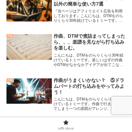
以外の簡単な使い方7選
『当ページはアフィリエイト広告を利用
しております』こんにちは、DTMをのら
りくらり30年続けているトミーです。作
曲をする際に基本的なダイアトニックコ
ードですが、ダイアトニックコード以外
のノンダイアトニックコードを使うこと
作曲、DTMで煮詰まってしまった
作曲
によって曲に彩りを与...
ら、、、楽譜を見ながら打ち込み
を楽しむ。
こんにちは、DTMをのらりくらり30年続
けているトミーです。楽しいはずの作曲
やDTMがなかなかアイデアが出てこなく
て煮詰まってしまうことってありますよ
ね？そんな時に試していただきたいの
が、自分の好きな曲を打ち込んで一曲の
作曲がうまくいかない？ ⑤ドラ
作曲
音源として完成させて...
ムパートの打ち込みをやってみよ
う！
こんにちは、DTMをのらりくらり30年続
けているトミーです。作曲で行き詰まっ
てしまう一つの原因がアレンジ、打ち込
みかと思います。そもそも、楽器弾けな
いんだから分からないよ～。そりゃそう
ですよね。DTMをバリバリやっている方
メロディが作れない？メロディが
作曲
でも、ドラムも叩け...
お問い合わせ
思いつかない時に芋づる式にメロ