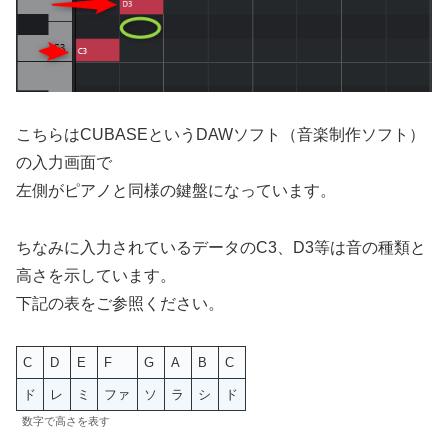
こちらはCUBASEというDAWソフト（音楽制作ソフト）
の入力画面で
左側がピアノと同様の鍵盤になっています。
ちなみに入力されているデータのC3、D3等は音の種類と
高さを示しています。
下記の表をご参照ください。
C
D
E
F
G
A
B
C
ド
レ
ミ
ファ
ソ
ラ
シ
ド
数字で高さを表す