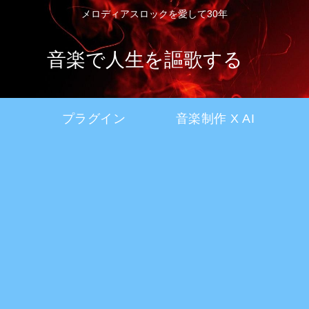
メロディアスロックを愛して30年
音楽で人生を謳歌する
プラグイン
音楽制作 X AI