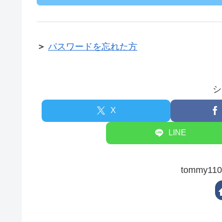
＞
パスワードを忘れた方
シ
X
LINE
tommy1