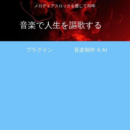
メロディアスロックを愛して30年
音楽で人生を謳歌する
プラグイン
音楽制作 X AI